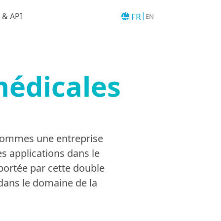
|
FR
 & API
EN
médicales
 sommes une entreprise
es applications dans le
ortée par cette double
dans le domaine de la